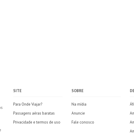
SITE
SOBRE
D
Para Onde Viajar?
Na mídia
Áf
os
Passagens aéras baratas
Anuncie
Am
Privacidade e termos de uso
Fale conosco
Am
e
Am