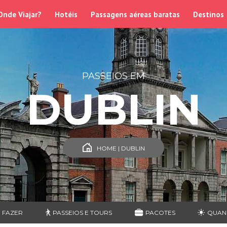
Onde Viajar?
Hotéis
Passagens aéreas baratas
Destinos
PASSEIOS EM
DUBLIN
HOME | DUBLIN
 FAZER
PASSEIOS E TOURS
PACOTES
QUAN