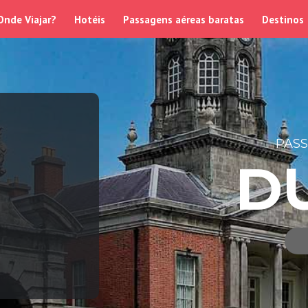
Onde Viajar?
Hotéis
Passagens aéreas baratas
Destinos
PAS
D