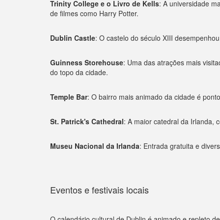
Trinity College e o Livro de Kells
: A universidade ma
de filmes como Harry Potter.
Dublin Castle
: O castelo do século XIII desempenhou 
Guinness Storehouse
: Uma das atrações mais visita
do topo da cidade.
Temple Bar
: O bairro mais animado da cidade é ponto 
St. Patrick's Cathedral
: A maior catedral da Irlanda,
Museu Nacional da Irlanda
: Entrada gratuita e diver
Eventos e festivais locais
O calendário cultural de Dublin é animado e repleto d