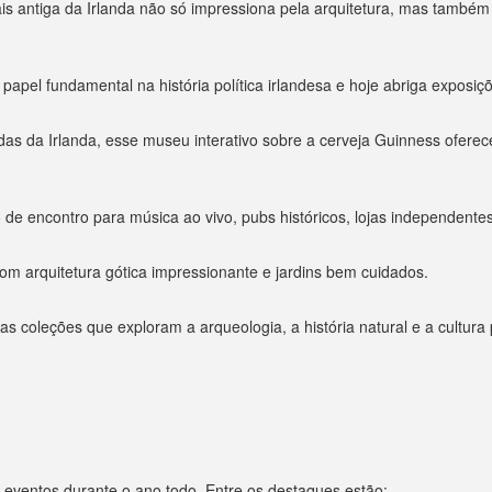
is antiga da Irlanda não só impressiona pela arquitetura, mas também
papel fundamental na história política irlandesa e hoje abriga exposiçõ
das da Irlanda, esse museu interativo sobre a cerveja Guinness ofere
de encontro para música ao vivo, pubs históricos, lojas independentes 
 com arquitetura gótica impressionante e jardins bem cuidados.
sas coleções que exploram a arqueologia, a história natural e a cultura
e eventos durante o ano todo. Entre os destaques estão: