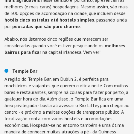
mais agradáveis
nesse sentido e, portanto, apresentam as
melhores (e mais caras) hospedagens. Mesmo assim, são mais
de 500 opções de acomodação na cidade, que incluem desde
hotéis cinco estrelas até hostels simples
, passando ainda
por
pousadas que são puro charme
.
Abaixo, nós listamos cinco regiões que merecem ser
consideradas quando você estiver pesquisando os
melhores
bairros para ficar
na capital irlandesa. Vem ver!
Temple Bar
A região do Temple Bar, em Dublin 2, é perfeita para
mochileiros e viajantes que querem curtir a noite. Com muitos
bares e restaurantes, sempre há coisas para fazer por perto, a
qualquer hora do dia. Além disso, o Temple Bar fica em uma
área privilegiada - basta atravessar o Rio Liffey para chegar ao
centro - e próximo a muitas opções de transporte público. A
localização conta com vários hostels e acomodações
econômicas. Hospedar-se no entorno também é uma ótima
maneira de conhecer muitas atrações a pé - da Guinness