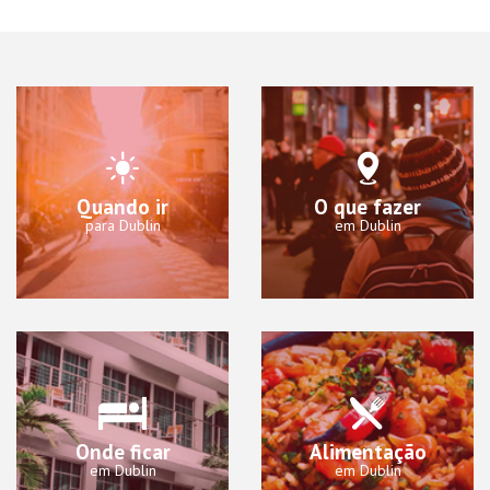
Quando ir
O que fazer
para Dublin
em Dublin
Onde ficar
Alimentação
em Dublin
em Dublin