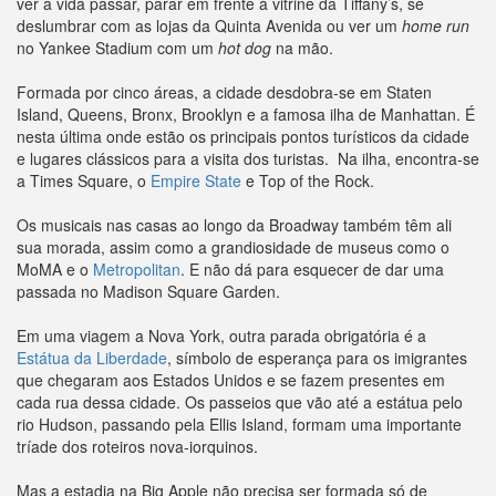
ver a vida passar, parar em frente à vitrine da Tiffany’s, se
deslumbrar com as lojas da Quinta Avenida ou ver um
home run
no Yankee Stadium com um
hot dog
na mão.
Formada por cinco áreas, a cidade desdobra-se em Staten
Island, Queens, Bronx, Brooklyn e a famosa ilha de Manhattan. É
nesta última onde estão os principais pontos turísticos da cidade
e lugares clássicos para a visita dos turistas. Na ilha, encontra-se
a Times Square, o
Empire State
e Top of the Rock.
Os musicais nas casas ao longo da Broadway também têm ali
sua morada, assim como a grandiosidade de museus como o
MoMA e o
Metropolitan
. E não dá para esquecer de dar uma
passada no Madison Square Garden.
Em uma viagem a Nova York, outra parada obrigatória é a
Estátua da Liberdade
, símbolo de esperança para os imigrantes
que chegaram aos Estados Unidos e se fazem presentes em
cada rua dessa cidade. Os passeios que vão até a estátua pelo
rio Hudson, passando pela Ellis Island, formam uma importante
tríade dos roteiros nova-iorquinos.
Mas a estadia na Big Apple não precisa ser formada só de