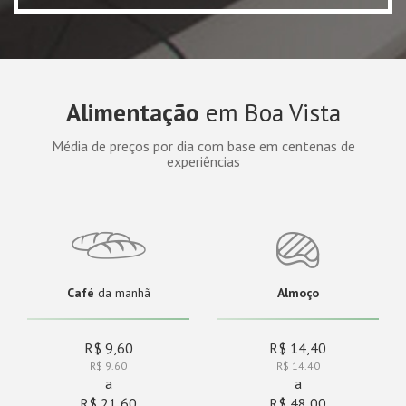
Alimentação
em Boa Vista
Média de preços por dia com base em centenas de
experiências
Café
da manhã
Almoço
R$ 9,60
R$ 14,40
R$ 9.60
R$ 14.40
a
a
R$ 21,60
R$ 48,00