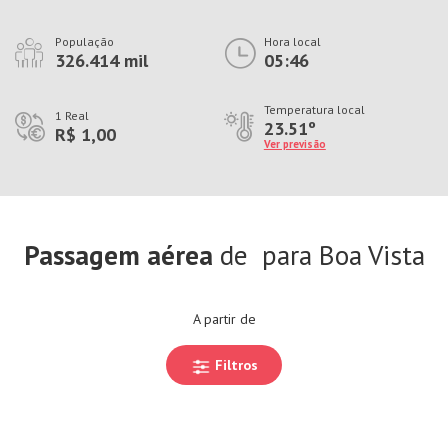
População
Hora local
326.414 mil
05:46
Temperatura local
1 Real
23.51º
R$ 1,00
Ver previsão
Passagem aérea
de
para Boa Vista
A partir de
Filtros