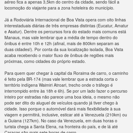
aéreo fica a apenas 3,5km do centro da cidade, sendo fácil a
locomoção do viajante para a zona hoteleira do município.
Já a Rodoviária Internacional de Boa Vista opera com oito linhas
interestaduais diárias de três empresas distintas (Eucatur, Amatur
e Asatur). Dentre os percursos fora do estado mais comuns está
Manaus, mas vale lembrar que a média de tempo dentro do
ônibus é entre 10h e 12h (afinal, mais de 800km separam as
duas cidades!). Por conta da sua localização isolada, Boa Vista
acaba recebendo o maior fluxo de ônibus de regiões mais
próximas, como cidades do próprio estado.
Para quem quer chegar à capital da Roraima de carro, o caminho
é feito pela BR-174 (mas vale lembrar que a estrada corta o
território indígena Waimiri Atroari, trecho onde o tráfego é
interrompido entre às 18h e 6h). Se por um lado fazer o percurso
inteiro por estradas não parece uma boa ideia, o mesmo não
pode ser dito do aluguel de veículos quando já tiver chego à
cidade. Isso porque o automóvel dará mais flexibilidade à sua
viagem e permitirá, inclusive, esticar até a Venezuela (210km) ou
a Guiana (127km). No caso da Venezuela, em duas horas o
turista chega a Santa Elena, na fronteira do país, e de lá até
Caracas são mais sete horas de carro.