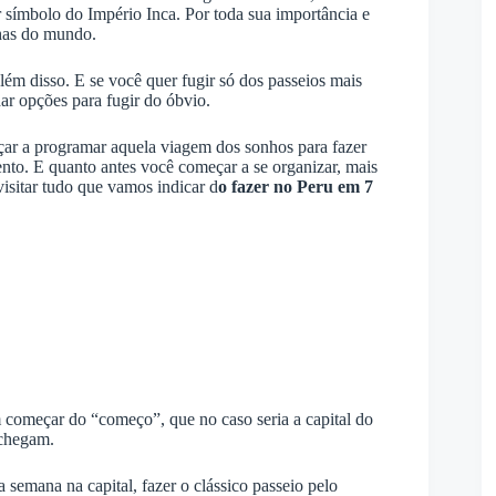
r símbolo do Império Inca. Por toda sua importância e
lhas do mundo.
lém disso. E se você quer fugir só dos passeios mais
dar opções para fugir do óbvio.
eçar a programar aquela viagem dos sonhos para fazer
to. E quanto antes você começar a se organizar, mais
isitar tudo que vamos indicar d
o
fazer no Peru em 7
 começar do “começo”, que no caso seria a capital do
 chegam.
semana na capital, fazer o clássico passeio pelo