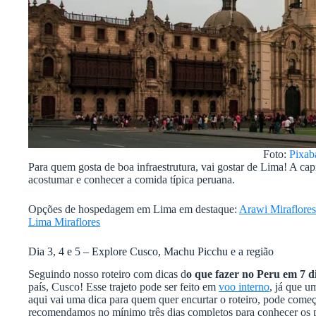
Foto:
Pixab
Para quem gosta de boa infraestrutura, vai gostar de Lima! A cap
acostumar e conhecer a comida típica peruana.
Opções de hospedagem em Lima em destaque:
Arawi Miraflores
Lima Miraflores
Dia 3, 4 e 5 – Explore Cusco, Machu Picchu e a região
Seguindo nosso roteiro com dicas d
o que fazer no Peru em 7 d
país, Cusco! Esse trajeto pode ser feito em
voo interno
, já que u
aqui vai uma dica para quem quer encurtar o roteiro, pode come
recomendamos no mínimo três dias completos para conhecer os po