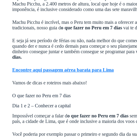
Machu Picchu, a 2.400 metros de altura, local que hoje é o maio
imponência, é inclusive considerado como uma das sete maravi
Machu Picchu é incrível, mas o Peru tem muito mais a oferecer a
tradicionais, nosso guia d
o que fazer no Peru em 7 dias
vai te 
E seja já seu período de férias ou não, nada melhor do que com
quando der e nunca é cedo demais para começar o seu planejamen
dinheiro consegue juntar e também consegue se programar para v
dias.
Encontre aqui passagem aérea barata para Lima
Vamos de dicas e roteiros mais abaixo!
O que fazer no Peru em 7 dias
Dia 1 e 2 – Conhecer a capital
Impossível começar a falar d
o que fazer no Peru em 7 dias
sem
país, a cidade de Lima, que é onde inclusive a maioria dos voos
Você poderia por exemplo passar o primeiro e segundo dia da sua 