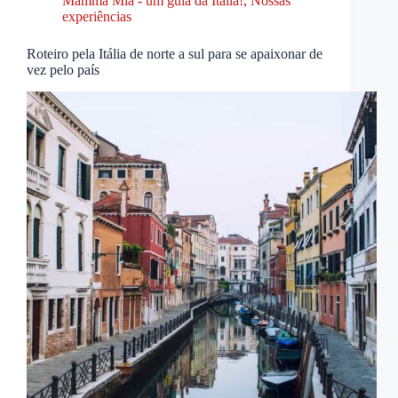
Mamma Mia - um guia da Itália!
,
Nossas
experiências
Roteiro pela Itália de norte a sul para se apaixonar de
vez pelo país