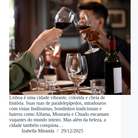
Lisboa é uma cidade vibrante, colorida e cheia de
história. Suas ruas de paralelepípedos, miradouros
com vistas lindíssimas, bondinhos tradicionais e
bairros como Alfama, Mouraria e Chiado encantam
viajantes do mundo inteiro. Mas além da beleza, a
cidade também conquista…
Izabella Miranda
29/12/2025