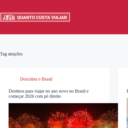
Pular
para
o
conteúdo
Tag
atrações
Descubra o Brasil
Destinos para viajar no ano novo no Brasil e
começar 2026 com pé direito