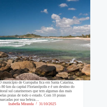
O município de Garopaba fica em Santa Catarina,
a 80 km da capital Florianópolis e é um destino do
litoral sul catarinenses que tem algumas das mais
belas praias de todo o estado. Com 10 praias
marcadas por sua beleza…
Izabella Miranda
31/10/2025