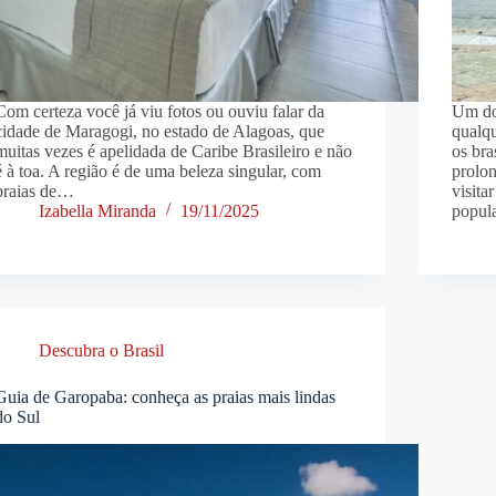
Com certeza você já viu fotos ou ouviu falar da
Um dos
cidade de Maragogi, no estado de Alagoas, que
qualq
muitas vezes é apelidada de Caribe Brasileiro e não
os bra
é à toa. A região é de uma beleza singular, com
prolon
praias de…
visita
Izabella Miranda
19/11/2025
popul
Descubra o Brasil
Guia de Garopaba: conheça as praias mais lindas
do Sul