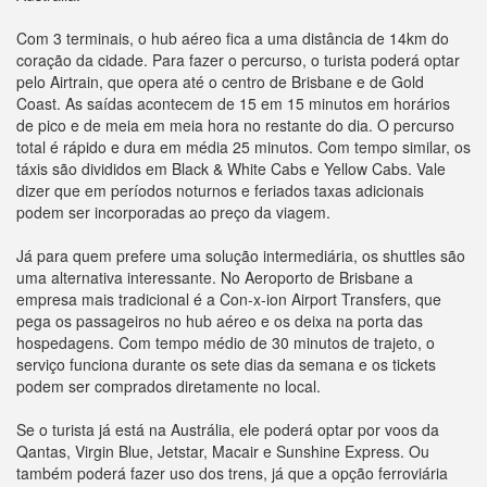
Com 3 terminais, o hub aéreo fica a uma distância de 14km do
coração da cidade. Para fazer o percurso, o turista poderá optar
pelo Airtrain, que opera até o centro de Brisbane e de Gold
Coast. As saídas acontecem de 15 em 15 minutos em horários
de pico e de meia em meia hora no restante do dia. O percurso
total é rápido e dura em média 25 minutos. Com tempo similar, os
táxis são divididos em Black & White Cabs e Yellow Cabs. Vale
dizer que em períodos noturnos e feriados taxas adicionais
podem ser incorporadas ao preço da viagem.
Já para quem prefere uma solução intermediária, os shuttles são
uma alternativa interessante. No Aeroporto de Brisbane a
empresa mais tradicional é a Con-x-ion Airport Transfers, que
pega os passageiros no hub aéreo e os deixa na porta das
hospedagens. Com tempo médio de 30 minutos de trajeto, o
serviço funciona durante os sete dias da semana e os tickets
podem ser comprados diretamente no local.
Se o turista já está na Austrália, ele poderá optar por voos da
Qantas, Virgin Blue, Jetstar, Macair e Sunshine Express. Ou
também poderá fazer uso dos trens, já que a opção ferroviária