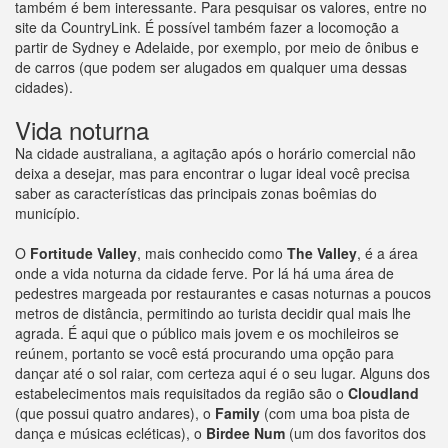
também é bem interessante. Para pesquisar os valores, entre no
site da CountryLink. É possível também fazer a locomoção a
partir de Sydney e Adelaide, por exemplo, por meio de ônibus e
de carros (que podem ser alugados em qualquer uma dessas
cidades).
Vida noturna
Na cidade australiana, a agitação após o horário comercial não
deixa a desejar, mas para encontrar o lugar ideal você precisa
saber as características das principais zonas boêmias do
município.
O
Fortitude Valley
, mais conhecido como
The Valley
, é a área
onde a vida noturna da cidade ferve. Por lá há uma área de
pedestres margeada por restaurantes e casas noturnas a poucos
metros de distância, permitindo ao turista decidir qual mais lhe
agrada. É aqui que o público mais jovem e os mochileiros se
reúnem, portanto se você está procurando uma opção para
dançar até o sol raiar, com certeza aqui é o seu lugar. Alguns dos
estabelecimentos mais requisitados da região são o
Cloudland
(que possui quatro andares), o
Family
(com uma boa pista de
dança e músicas ecléticas), o
Birdee Num
(um dos favoritos dos