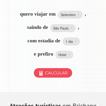
quero viajar em
,
Setembro
saindo de
,
São Paulo
com estadia de
1 dia
e prefiro
Hotel
CALCULAR
Atrações turísticas
em Brisbane