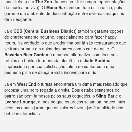
mochileiros) e o
The Zoo
(famoso por ter sempre apresentações
de música ao vivo). O
Mana Bar
também tem estilo único, pois
garante um ambiente de descontração entre diversas máquinas
de videogame.
Já o
CDB
(Central Business District)
também garante opções
de entretenimento noturno, especialmente para fazer happy
hours. Na verdade, o que predomina por lá são restaurantes que
se transformam em animados bares com o cair da noite. O
Bavarian Beer Garden
é uma boa alternativa, com foco nos
rótulos da bebida fermentada alemã. Já o
Jade Buddha
impressiona por sua sofisticação, além de contar com uma
pequena pista de dança e vista incrível para o rio.
Já em
West End
o turista encontrará um clima mais relaxado que
propicia uma noite regada a drinks. Dois estabelecimentos do
bairro são bem famosos pelos seus coquetéis, o
Sling Bar
e o
Lychee Lounge
, e mesmo que os preços sejam um pouco mais
altos, os donos juram que os valores fazem jus à qualidade das
bebidas oferecidas.