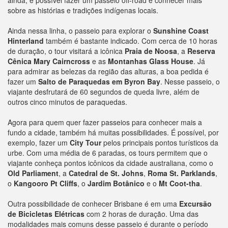
ainda, é possível fazer um passeio off-road e conhecer mais
sobre as histórias e tradições indígenas locais.
Ainda nessa linha, o passeio para explorar o
Sunshine Coast
Hinterland
também é bastante indicado. Com cerca de 10 horas
de duração, o tour visitará a icônica
Praia de Noosa
, a
Reserva
Cênica Mary Cairncross
e as
Montanhas Glass House
. Já
para admirar as belezas da região das alturas, a boa pedida é
fazer um
Salto de Paraquedas em Byron Bay
. Nesse passeio, o
viajante desfrutará de 60 segundos de queda livre, além de
outros cinco minutos de paraquedas.
Agora para quem quer fazer passeios para conhecer mais a
fundo a cidade, também há muitas possibilidades. É possível, por
exemplo, fazer um
City Tour
pelos principais pontos turísticos da
urbe. Com uma média de 6 paradas, os tours permitem que o
viajante conheça pontos icônicos da cidade australiana, como o
Old Parliament
, a
Catedral de St. Johns
,
Roma St. Parklands
,
o
Kangooro Pt Cliffs
, o
Jardim Botânico
e o
Mt Coot-tha
.
Outra possibilidade de conhecer Brisbane é em uma
Excursão
de Bicicletas Elétricas
com 2 horas de duração. Uma das
modalidades mais comuns desse passeio é durante o período