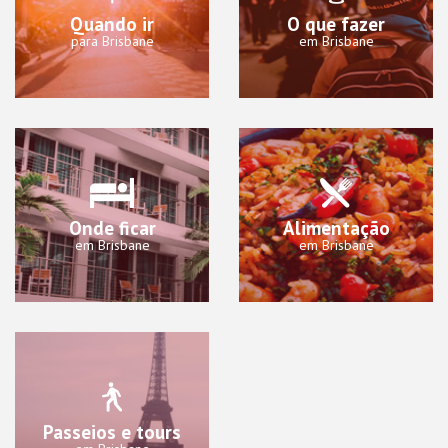
Quando ir
O que fazer
para Brisbane
em Brisbane
Onde ficar
Alimentação
em Brisbane
em Brisbane
Passeios e tours