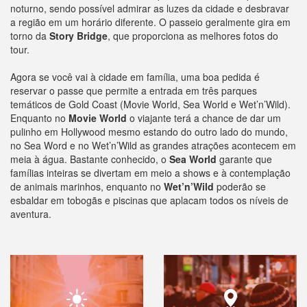
noturno, sendo possível admirar as luzes da cidade e desbravar
a região em um horário diferente. O passeio geralmente gira em
torno da
Story Bridge
, que proporciona as melhores fotos do
tour.
Agora se você vai à cidade em família, uma boa pedida é
reservar o passe que permite a entrada em três parques
temáticos de Gold Coast (Movie World, Sea World e Wet’n’Wild).
Enquanto no
Movie World
o viajante terá a chance de dar um
pulinho em Hollywood mesmo estando do outro lado do mundo,
no Sea Word e no Wet’n’Wild as grandes atrações acontecem em
meia à água. Bastante conhecido, o
Sea World
garante que
famílias inteiras se divertam em meio a shows e à contemplação
de animais marinhos, enquanto no
Wet’n’Wild
poderão se
esbaldar em tobogãs e piscinas que aplacam todos os níveis de
aventura.