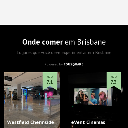
Onde comer
em Brisbane
Lugares que você deve experimentar em Brisbane
Powered by
FOUSQUARE
NOTA
NOTA
7.1
7.3
Westfield Chermside
eVent Cinemas