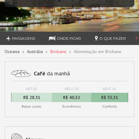
PASSAGENS
ONDE FICAR
O QUE FAZER
Oceania
Austrália
Brisbane
Alimentação em Brisbane
Café
da manhã
A$7.92
A$11.20
A$15.42
R$ 28,51
R$ 40,32
R$ 55,51
Baixo custo
Econômico
Conforto