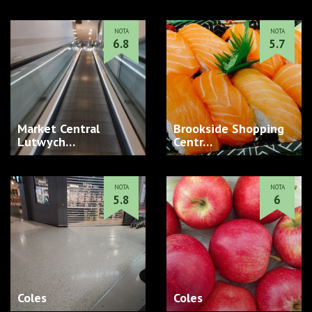
NOTA
NOTA
6.8
5.7
Market Central
Brookside Shopping
Lutwych…
Centr…
NOTA
NOTA
5.8
6
Coles
Coles