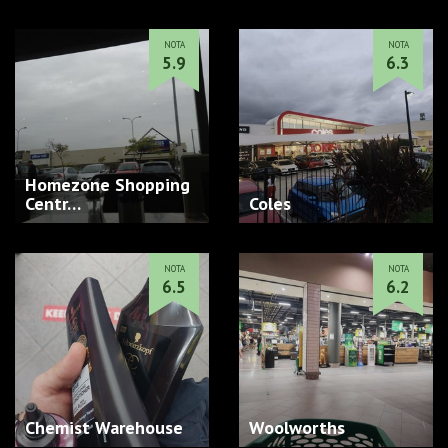
NOTA
NOTA
5.9
6.3
Homezone Shopping
Centr…
Coles
NOTA
NOTA
6.5
6.2
Chemist Warehouse
Woolworths