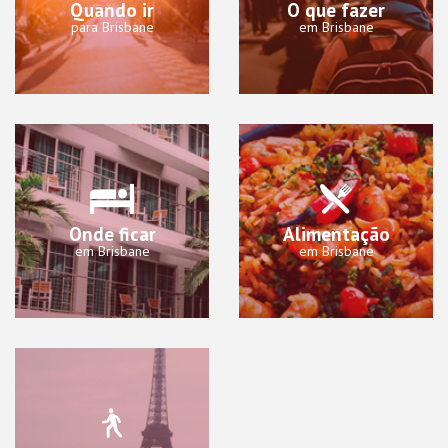
Quando ir
O que fazer
para Brisbane
em Brisbane
Onde ficar
Alimentação
em Brisbane
em Brisbane