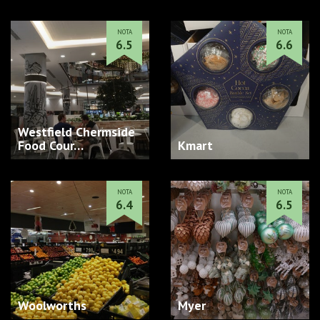
NOTA
NOTA
6.5
6.6
Westfield Chermside
Food Cour…
Kmart
NOTA
NOTA
6.4
6.5
Woolworths
Myer