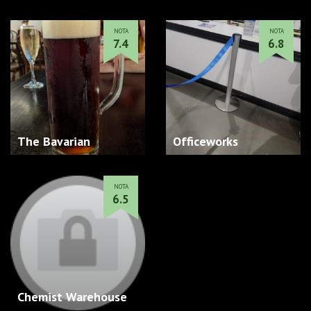
NOTA
NOTA
7.4
6.8
The Bavarian
Officeworks
NOTA
6.5
Chemist Warehouse