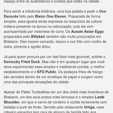
espaço entre os australianos e turistas que estão na cidade.
Para sentir a influência britânica, uma boa pedida é pedir o
Ovo
Escocês
feito pelo
Bistro One Eleven
. Preparada de forma
simples, essa iguaria ainda expressa os resquícios da cultura
indiana presente na época na colonização, pois ela vem
acompanhada por maionese de curry. Os
Aussie Asian Eggs
preparados pelo
Billykart
também são muito procurados em
Brisbane. Eles trazem camarão, bacon e ovo frito com molho de
ostra, pimenta e agrião shizu.
Já para quem procura por um fast food mais gourmet, solicite o
Kentucky Fried Duck
. Mas não é em qualquer lugar que você
deve experimentar essa simples e tradicional comida, o melhor
estabelecimento é o
KFD Public
. Os pedaços fritos de frango
são servidos dentro de um envelope de papel e surgem como
uma das principais sensações da cidade.
Apesar de Pablo Tordesilhas ser um dos chefs mais inventivos de
Brisbane, um dos seus pratos mais famosos é o simples
Lamb
Shoulder
, em que a carne de cordeiro é cozida lentamente com
batatas e purê de limão. Servido pelo restaurante
Ortiga
, esse
clássico espanhol tem cara de almoço de família feito aos