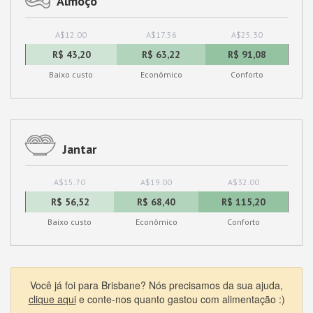
Almoço
A$12.00
A$17.56
A$25.30
R$ 43,20
R$ 63,22
R$ 91,08
Baixo custo
Econômico
Conforto
Jantar
A$15.70
A$19.00
A$32.00
R$ 56,52
R$ 68,40
R$ 115,20
Baixo custo
Econômico
Conforto
Você já foi para Brisbane? Nós precisamos da sua ajuda,
clique aqui
e conte-nos quanto gastou com alimentação :)