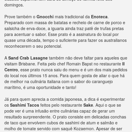
domingos.
Prove também o
Gnocchi
mais tradicional da
Enoteca
.
Preparado com massa de batatas e recheio de carne de porco e
salsicha de erva-doce, a iguaria ainda traz patê de trufas pretas
para acentuar o sabor. Esse prato é a assinatura do local por
quase uma década, tempo o suficiente para fazer os australianos
reconhecerem o seu potencial.
A
Sand Crab Lasagne
também não deve faltar para aqueles que
visitam Brisbane. Feita pelo chef Romain Bapst no restaurante
II
Centro
, esse prato nunca saiu do menu e é um dos mais pedidos
do local nos últimos 15 anos. Para quem gosta de aliar o que há
de melhor na culinária italiana com o sabor do caranguejo
marítimo, é uma oportunidade e tanto!
Já para quem aprecia a comida japonesa, a dica é experimentar
os
Sashimi Tacos
feitos pelo restaurante
Sake
. Aqui o que se
pode ver é uma infusão entre culinárias capaz de gerar um
resultado surpreendente. O prato consiste em delicadas conchas
de taco que envolvem cubos de sashimi de atum e salmão e
molho de tomate servido com saquê Kozaemon. Apesar de ser