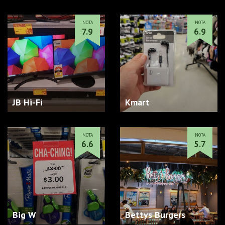
NOTA
NOTA
7.9
6.9
JB Hi-Fi
Kmart
NOTA
NOTA
6.6
5.7
Big W
Bettys Burgers