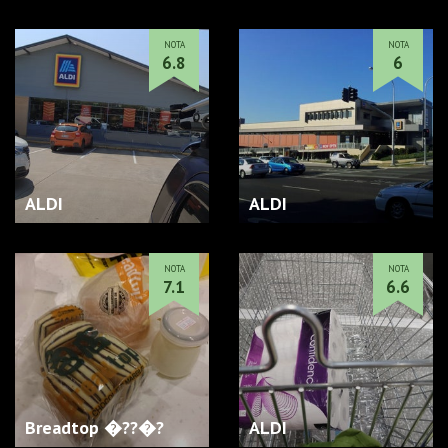
NOTA
NOTA
6.8
6
ALDI
ALDI
NOTA
NOTA
7.1
6.6
Breadtop �??�?
ALDI