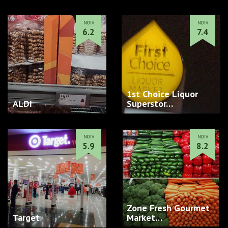
NOTA
NOTA
6.2
7.4
1st Choice Liquor
ALDI
Superstor…
NOTA
NOTA
5.9
8.2
Zone Fresh Gourmet
Target
Market…