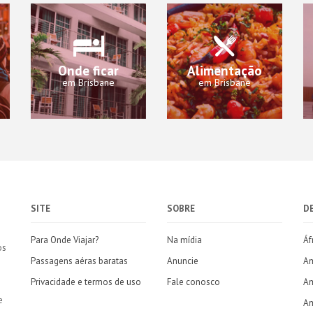
Onde ficar
Alimentação
em Brisbane
em Brisbane
SITE
SOBRE
D
Para Onde Viajar?
Na mídia
Áf
os
Passagens aéras baratas
Anuncie
Am
Privacidade e termos de uso
Fale conosco
Am
e
Am