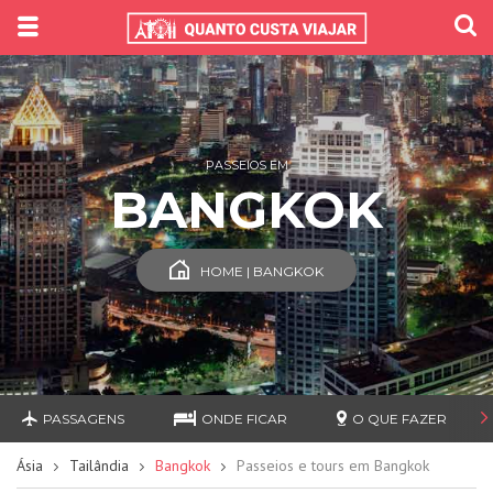
PASSEIOS EM
BANGKOK
HOME | BANGKOK
PASSAGENS
ONDE FICAR
O QUE FAZER
Ásia
Tailândia
Bangkok
Passeios e tours em Bangkok