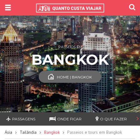
PASSEIOS EM
BANGKOK
HOME | BANGKOK
PASSAGENS
ONDE FICAR
O QUE FAZER
Ásia
Tailândia
Bangkok
Passeios e tours em Bangkok