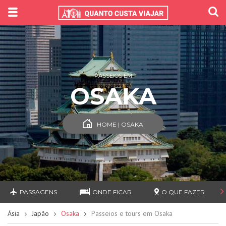
PASSEIOS EM
OSAKA
HOME | OSAKA
PASSAGENS
ONDE FICAR
O QUE FAZER
Ásia
Japão
Osaka
Passeios e tours em Osaka