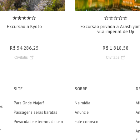
Excursão a Kyoto
Excursão privada a Arashiya
vila imperial de Uji
R$ 54.286,25
R$ 1.818,58
Civitatis
Civitatis
SITE
SOBRE
D
Para Onde Viajar?
Na mídia
Áf
os
Passagens aéras baratas
Anuncie
Am
Privacidade e termos de uso
Fale conosco
Am
e
Am