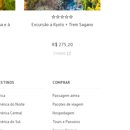
ma e à
Excursão a Kyoto + Trem Sagano
R$ 275,20
Civitatis
ESTINOS
COMPRAR
rica
Passagem aérea
érica do Norte
Pacotes de viagem
érica Central
Hospedagem
érica do Sul
Tours e Passeios