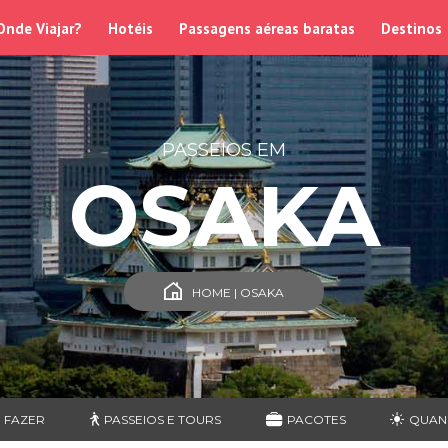
Onde Viajar?
Hotéis
Passagens aéreas baratas
Destinos
PASSEIOS EM
OSAKA
HOME | OSAKA
 FAZER
PASSEIOS E TOURS
PACOTES
QUAN