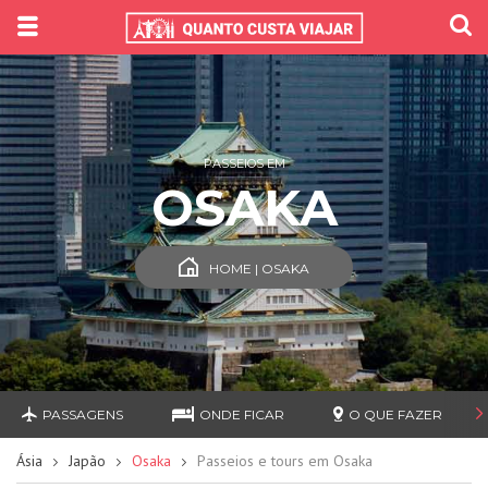
PASSEIOS EM
OSAKA
HOME | OSAKA
PASSAGENS
ONDE FICAR
O QUE FAZER
Ásia
Japão
Osaka
Passeios e tours em Osaka