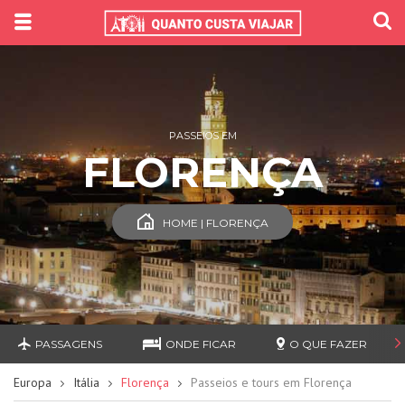
PASSEIOS EM
FLORENÇA
HOME | FLORENÇA
PASSAGENS
ONDE FICAR
O QUE FAZER
Europa
Itália
Florença
Passeios e tours em Florença