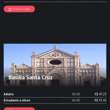
Ir para o site
Basília Santa Cruz
Adulto
€8.00
R$ 47,23
Estudante e idoso
€6.00
R$ 35,42