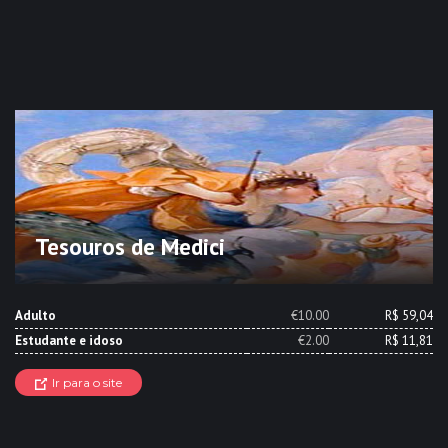
Tesouros de Medici
Adulto
€10.00
R$ 59,04
Estudante e idoso
€2.00
R$ 11,81
Ir para o site