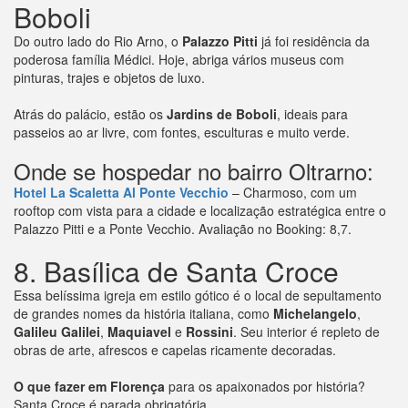
Boboli
Do outro lado do Rio Arno, o
Palazzo Pitti
já foi residência da
poderosa família Médici. Hoje, abriga vários museus com
pinturas, trajes e objetos de luxo.
Atrás do palácio, estão os
Jardins de Boboli
, ideais para
passeios ao ar livre, com fontes, esculturas e muito verde.
Onde se hospedar no bairro Oltrarno:
Hotel La Scaletta Al Ponte Vecchio
– Charmoso, com um
rooftop com vista para a cidade e localização estratégica entre o
Palazzo Pitti e a Ponte Vecchio. Avaliação no Booking: 8,7.
8. Basílica de Santa Croce
Essa belíssima igreja em estilo gótico é o local de sepultamento
de grandes nomes da história italiana, como
Michelangelo
,
Galileu Galilei
,
Maquiavel
e
Rossini
. Seu interior é repleto de
obras de arte, afrescos e capelas ricamente decoradas.
O que fazer em Florença
para os apaixonados por história?
Santa Croce é parada obrigatória.