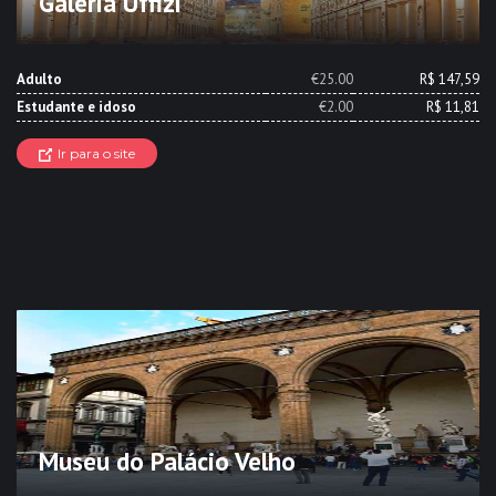
Galeria Uffizi
Adulto
€25.00
R$ 147,59
Estudante e idoso
€2.00
R$ 11,81
Ir para o site
Museu do Palácio Velho