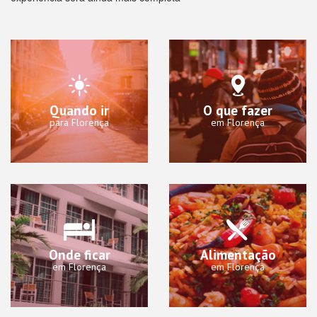
Quando ir
O que fazer
para Florença
em Florença
Onde ficar
Alimentação
em Florença
em Florença