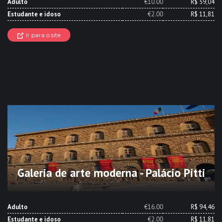
Adulto
€10.00
R$ 59,04
Estudante e idoso
€2.00
R$ 11,81
Ir para o site
Galeria de arte moderna - Palácio Pitti
Adulto
€16.00
R$ 94,46
Estudante e idoso
€2.00
R$ 11,81