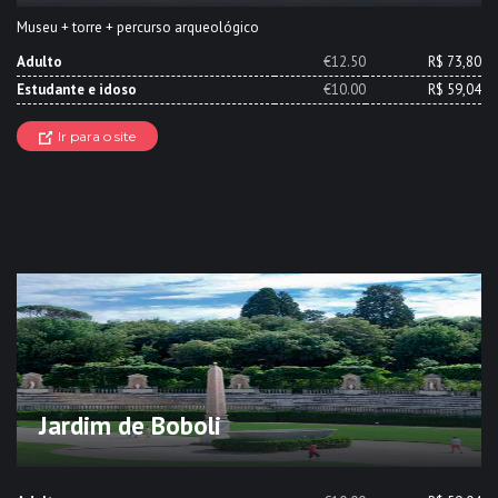
Museu + torre + percurso arqueológico
Adulto
€12.50
R$ 73,80
Estudante e idoso
€10.00
R$ 59,04
Ir para o site
Jardim de Boboli