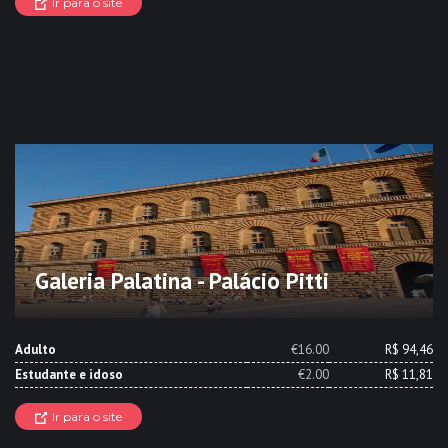
Ir para o site
Galeria Palatina - Palácio Pitti
Adulto
€16.00
R$ 94,46
Estudante e idoso
€2.00
R$ 11,81
Ir para o site