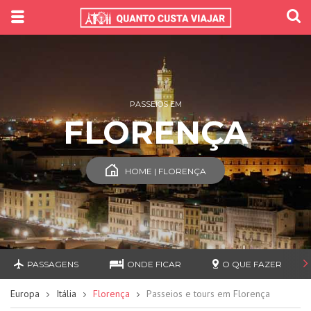
PASSEIOS EM
FLORENÇA
HOME | FLORENÇA
PASSAGENS
ONDE FICAR
O QUE FAZER
Europa
Itália
Florença
Passeios e tours em Florença