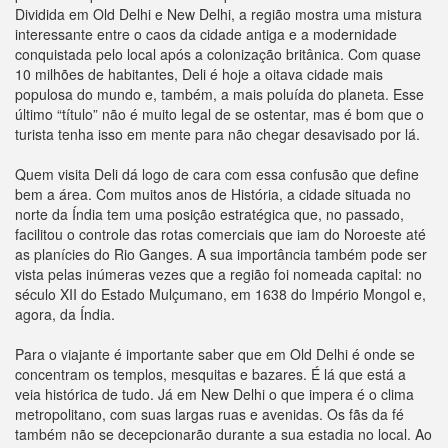
Dividida em Old Delhi e New Delhi, a região mostra uma mistura
interessante entre o caos da cidade antiga e a modernidade
conquistada pelo local após a colonização britânica. Com quase
10 milhões de habitantes, Deli é hoje a oitava cidade mais
populosa do mundo e, também, a mais poluída do planeta. Esse
último “título” não é muito legal de se ostentar, mas é bom que o
turista tenha isso em mente para não chegar desavisado por lá.
Quem visita Deli dá logo de cara com essa confusão que define
bem a área. Com muitos anos de História, a cidade situada no
norte da Índia tem uma posição estratégica que, no passado,
facilitou o controle das rotas comerciais que iam do Noroeste até
as planícies do Rio Ganges. A sua importância também pode ser
vista pelas inúmeras vezes que a região foi nomeada capital: no
século XII do Estado Mulçumano, em 1638 do Império Mongol e,
agora, da Índia.
Para o viajante é importante saber que em Old Delhi é onde se
concentram os templos, mesquitas e bazares. É lá que está a
veia histórica de tudo. Já em New Delhi o que impera é o clima
metropolitano, com suas largas ruas e avenidas. Os fãs da fé
também não se decepcionarão durante a sua estadia no local. Ao