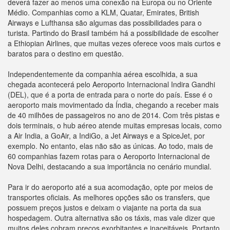
deverá fazer ao menos uma conexão na Europa ou no Oriente
Médio. Companhias como a KLM, Quatar, Emirates, British
Airways e Lufthansa são algumas das possibilidades para o
turista. Partindo do Brasil também há a possibilidade de escolher
a Ethiopian Airlines, que muitas vezes oferece voos mais curtos e
baratos para o destino em questão.
Independentemente da companhia aérea escolhida, a sua
chegada acontecerá pelo Aeroporto Internacional Indira Gandhi
(DEL), que é a porta de entrada para o norte do país. Esse é o
aeroporto mais movimentado da Índia, chegando a receber mais
de 40 milhões de passageiros no ano de 2014. Com três pistas e
dois terminais, o hub aéreo atende muitas empresas locais, como
a Air India, a GoAir, a IndiGo, a Jet Airways e a SpiceJet, por
exemplo. No entanto, elas não são as únicas. Ao todo, mais de
60 companhias fazem rotas para o Aeroporto Internacional de
Nova Delhi, destacando a sua importância no cenário mundial.
Para ir do aeroporto até a sua acomodação, opte por meios de
transportes oficiais. As melhores opções são os transfers, que
possuem preços justos e deixam o viajante na porta da sua
hospedagem. Outra alternativa são os táxis, mas vale dizer que
muitos deles cobram preços exorbitantes e inaceitáveis. Portanto,