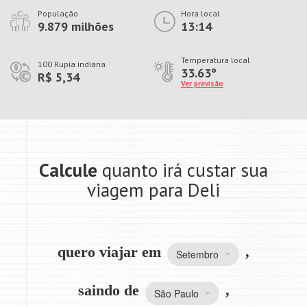
População
Hora local
9.879 milhões
13:14
Temperatura local
100 Rupia indiana
33.63º
R$ 5,34
Ver previsão
Calcule
quanto irá custar sua
viagem para Deli
quero viajar em
,
Setembro
saindo de
,
São Paulo