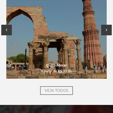
‹
›
Qutb Minar
A partir de
R$ 32,06
VEJA TODOS