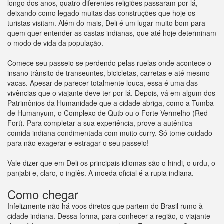
longo dos anos, quatro diferentes religiões passaram por lá,
deixando como legado muitas das construções que hoje os
turistas visitam. Além do mais, Deli é um lugar muito bom para
quem quer entender as castas indianas, que até hoje determinam
o modo de vida da população.
Comece seu passeio se perdendo pelas ruelas onde acontece o
insano trânsito de transeuntes, bicicletas, carretas e até mesmo
vacas. Apesar de parecer totalmente louca, essa é uma das
vivências que o viajante deve ter por lá. Depois, vá em algum dos
Patrimônios da Humanidade que a cidade abriga, como a Tumba
de Humanyum, o Complexo de Qutb ou o Forte Vermelho (Red
Fort). Para completar a sua experiência, prove a autêntica
comida indiana condimentada com muito curry. Só tome cuidado
para não exagerar e estragar o seu passeio!
Vale dizer que em Deli os principais idiomas são o hindi, o urdu, o
panjabi e, claro, o inglês. A moeda oficial é a rupia indiana.
Como chegar
Infelizmente não há voos diretos que partem do Brasil rumo à
cidade indiana. Dessa forma, para conhecer a região, o viajante