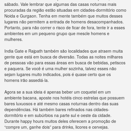
sábado. Vale lembrar que algumas das casas noturnas mais
procuradas da região estão situadas em cidades-dormitório como
Noida e Gurgaon. Tenha em mente também que muitos desses
lugares não permitem a entrada de homens desacompanhados.
Portanto, para não correr o risco de ficar de fora, tente ir a esses
ambientes em um pequeno grupo que mescle homens e
mulheres.
India Gate e Rajpath também são localidades que atraem muita
gente que está em busca de diversão. Todas as noites milhares
de pessoas vão para essas áreas em busca de bebidas, petiscos
e paquera. Se você é uma mulher sozinha, talvez esses não
sejam lugares muito indicados, pois é quase certo que os
homens irão assediá-la.
Agora se a sua ideia é apenas beber um coquetel em um
ambiente bacana, aposte nos hotéis cinco estrelas que possuem
bares luxuosos e até mesmo casas noturnas dentro das suas
dependências. Há também bares refinados nas cidades-
dormitório e em subúrbios na parte sul e oeste da cidade.
Durante happy hours muitos deles oferecem a promoção de
“compre um, ganhe dois” para drinks, licores e cervejas.