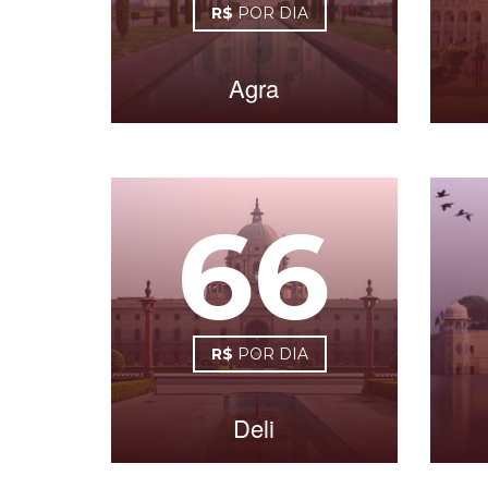
R$
POR DIA
Agra
66
R$
POR DIA
Deli