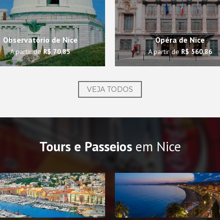
Observatório de Nice
Opéra de Nice
A partir de
R$ 70,85
A partir de
R$ 560,86
VEJA TODOS
Tours e Passeios
em Nice