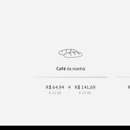
Café
da manhã
a
R$ 64,94
R$ 141,69
€ 11.00
€ 24.00