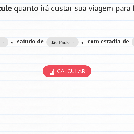
cule
quanto irá custar sua viagem para 
,
saindo de
,
com estadia de
São Paulo
CALCULAR