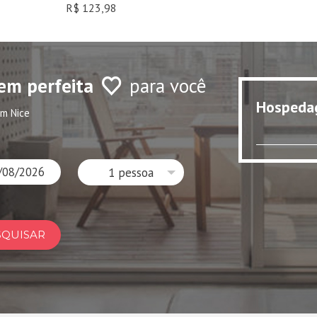
R$ 123,98
em perfeita
para você
Hospeda
m Nice
1 pessoa
SQUISAR