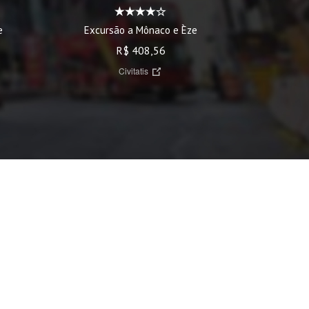
Excursão a Mônaco e Èze
Excurs
e
R$ 408,56
Civitatis