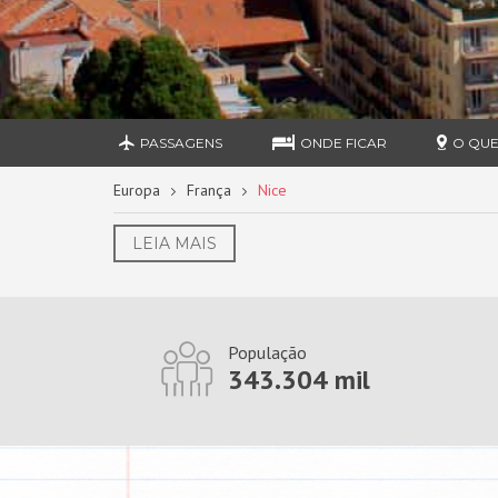
PASSAGENS
ONDE FICAR
O QUE
Europa
França
Nice
LEIA MAIS
População
343.304 mil