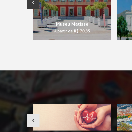
‹
Museu Matisse
A partir de
R$ 70,85
‹