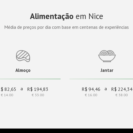
Alimentação
em Nice
Média de preços por dia com base em centenas de experiências
Almoço
Jantar
a
a
R$ 82,65
R$ 194,83
R$ 94,46
R$ 224,34
€ 14.00
€ 33.00
€ 16.00
€ 38.00