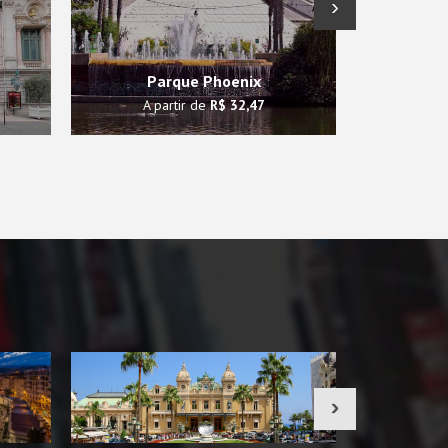
›
Parque Phoenix
A partir de
R$ 32,47
A p
›