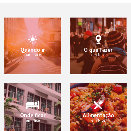
Quando ir
O que fazer
para Nice
em Nice
Onde ficar
Alimentação
em Nice
em Nice