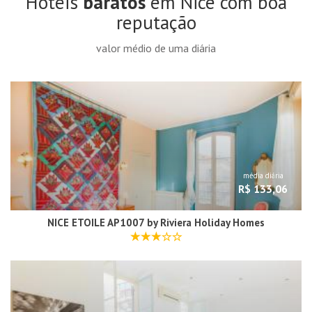
Hotéis
baratos
em Nice com boa
reputação
valor médio de uma diária
média diária
R$ 133,06
NICE ETOILE AP1007 by Riviera Holiday Homes