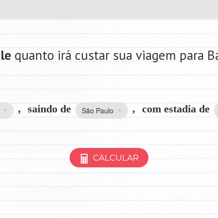
le
quanto irá custar sua viagem para 
,
saindo de
,
com estadia de
São Paulo
CALCULAR