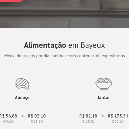
Alimentação
em Bayeux
Média de preços por dia com base em centenas de experiências
Almoço
Jantar
a
a
R$ 56,68
R$ 92,10
R$ 82,18
R$ 133,54
€ 9.60
€ 15.60
€ 13.92
€ 22.62