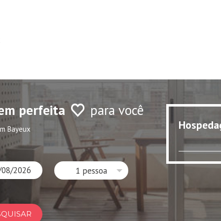
2
em perfeita
para você
Hospeda
em Bayeux
1 pessoa
SQUISAR