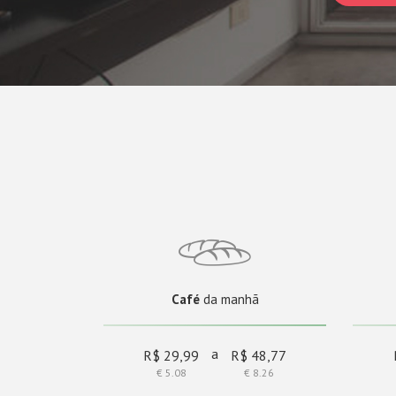
Café
da manhã
a
R$ 29,99
R$ 48,77
€ 5.08
€ 8.26