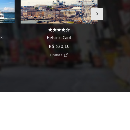
›
ki
Trilha pelo
Helsinki Card
R$ 320,10
Civitatis