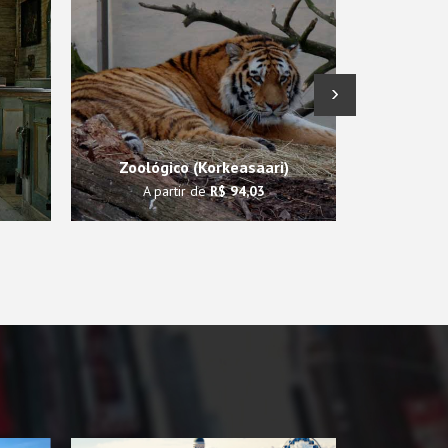
›
Museu
Zoológico (Korkeasaari)
(Kons
A partir de
R$ 94,03
A pa