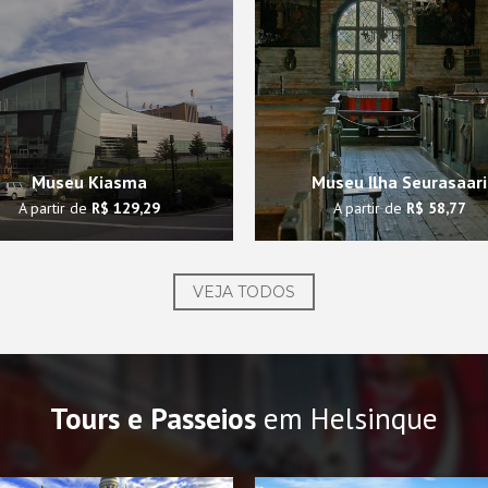
Museu Kiasma
Museu Ilha Seurasaari
A partir de
R$ 129,29
A partir de
R$ 58,77
VEJA TODOS
Tours e Passeios
em Helsinque