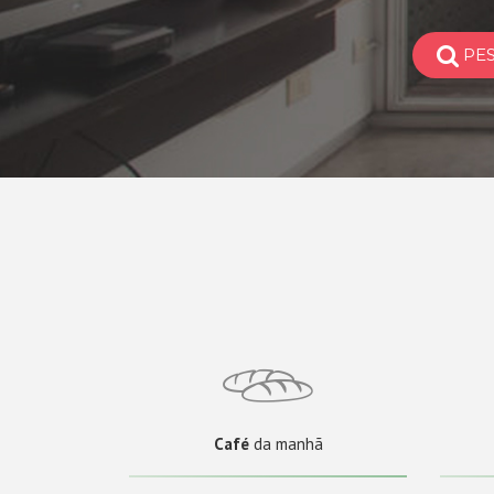
PE
Café
da manhã