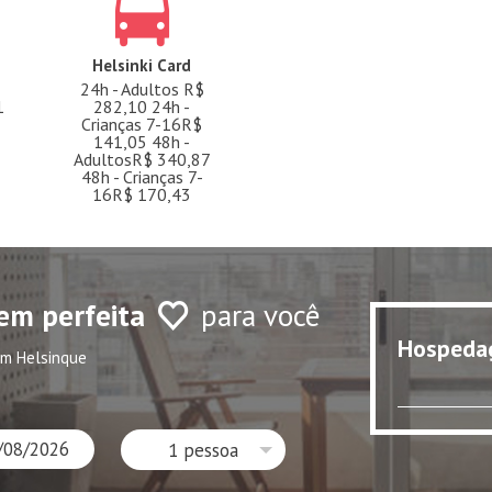
Helsinki Card
24h - Adultos R$
1
282,10 24h -
Crianças 7-16R$
141,05 48h -
AdultosR$ 340,87
48h - Crianças 7-
16R$ 170,43
em perfeita
para você
Hospeda
m Helsinque
1 pessoa