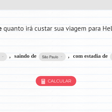
e
quanto irá custar sua viagem para He
,
saindo de
,
com estadia de
São Paulo
CALCULAR