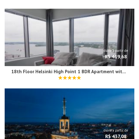
diária a partir de
R$ 419,68
18th Floor Helsinki High Point 1 BDR Apartment with City View - Free Garage Parking
diária a partir de
R$ 437,08