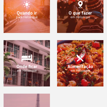
Quando ir
O que fazer
para Helsinque
em Helsinque
Onde ficar
Alimentação
em Helsinque
em Helsinque