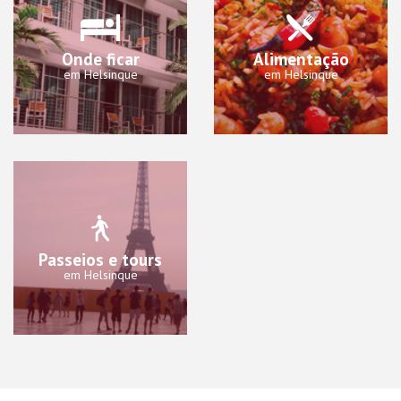
Onde ficar
Alimentação
em Helsinque
em Helsinque
Passeios e tours
em Helsinque