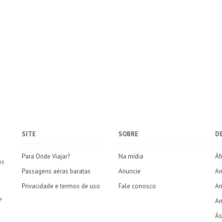
SITE
SOBRE
D
Para Onde Viajar?
Na mídia
Áf
os
Passagens aéras baratas
Anuncie
Am
Privacidade e termos de uso
Fale conosco
Am
e
Am
Ás