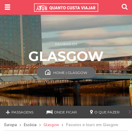
PASSEIOS EM
GLASGOW
HOME | GLASGOW
PASSAGENS
ONDE FICAR
O QUE FAZER
Europa
Escócia
Glasgow
Passeios e tours em Glasgow