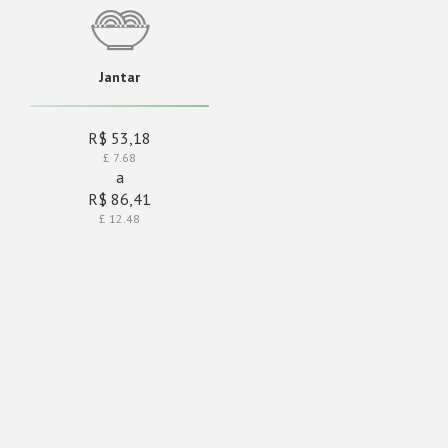
Jantar
R$ 53,18
£ 7.68
a
R$ 86,41
£ 12.48