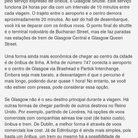
pelo serviço expresso de ônibus, o Glasgow Shutlle. Este serviço
funciona 24 horas por dia com um intervalo de 10 minutos entre
cada viagem. O trajeto entre o aeroporto e o centro demora
aproximadamente 20 minutos. Ao sair do hall de desembarque,
você irá se deparar com os ônibus roxos. O ponto final do shuttle
é o terminal rodoviário de Buchanan Street, mas ele faz paradas
nas estações de trem de Glasgow Central e Glasgow Queen
Street.
Uma forma ainda mais econômica de chegar ao centro da cidade
é de ônibus de linha. A linha de número 747 conecta o aeroporto
e o centro de Glasgow via Braehead e Partick Interchange.
Embora seja mais barato, a desvantagem é que o percurso é
mais longo, podendo durar quase 1 hora! No entanto, se você
não estiver com pressa, pode considerar essa opção.
Se Glasgow não é o seu destino principal durante a viagem. Há
outras formas de chegar partindo de outros destinos no Reino
Unido. Por exemplo, partindo de Londres, há opções de voos
comerciais com companhias aéreas low cost (de baixo custo),
ônibus e trem. De Dublin, a melhor forma é através de voos
comerciais low cost. Já de Edimburgo é ainda mais simples, pois
basta um ônibus, um trem ou mesmo há a possibilidade de