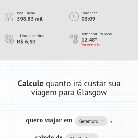
População
Hora local
598.83 mil
03:09
Temperatura local
1 Libra esterlina
12.48º
R$ 6,92
Ver previsão
Calcule
quanto irá custar sua
viagem para Glasgow
quero viajar em
,
Setembro
saindo de
,