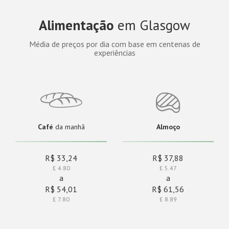
Alimentação
em Glasgow
Média de preços por dia com base em centenas de
experiências
Café
da manhã
Almoço
R$ 33,24
R$ 37,88
£ 4.80
£ 5.47
a
a
R$ 54,01
R$ 61,56
£ 7.80
£ 8.89