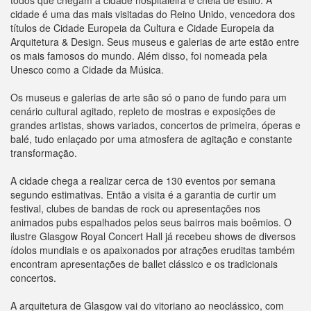
todos que chegam à cidade hospitaleira e cheia de estilo. A
cidade é uma das mais visitadas do Reino Unido, vencedora dos
títulos de Cidade Europeia da Cultura e Cidade Europeia da
Arquitetura & Design. Seus museus e galerias de arte estão entre
os mais famosos do mundo. Além disso, foi nomeada pela
Unesco como a Cidade da Música.
Os museus e galerias de arte são só o pano de fundo para um
cenário cultural agitado, repleto de mostras e exposições de
grandes artistas, shows variados, concertos de primeira, óperas e
balé, tudo enlaçado por uma atmosfera de agitação e constante
transformação.
A cidade chega a realizar cerca de 130 eventos por semana
segundo estimativas. Então a visita é a garantia de curtir um
festival, clubes de bandas de rock ou apresentações nos
animados pubs espalhados pelos seus bairros mais boêmios. O
ilustre Glasgow Royal Concert Hall já recebeu shows de diversos
ídolos mundiais e os apaixonados por atrações eruditas também
encontram apresentações de ballet clássico e os tradicionais
concertos.
A arquitetura de Glasgow vai do vitoriano ao neoclássico, com