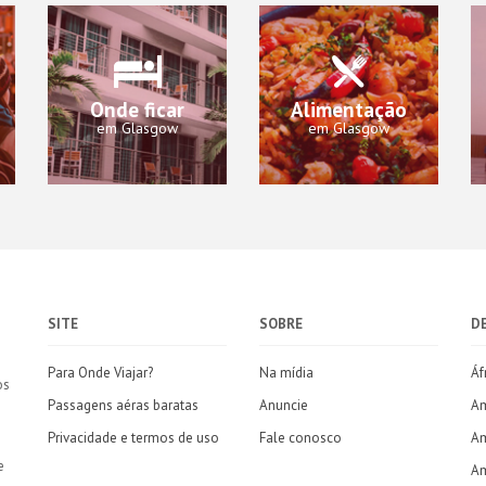
Onde ficar
Alimentação
em Glasgow
em Glasgow
SITE
SOBRE
D
Para Onde Viajar?
Na mídia
Áf
os
Passagens aéras baratas
Anuncie
Am
Privacidade e termos de uso
Fale conosco
Am
e
Am