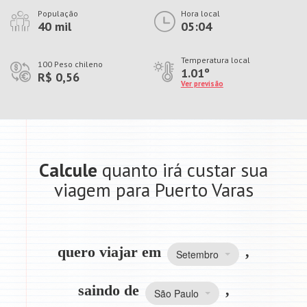
População
Hora local
40 mil
05:04
Temperatura local
100 Peso chileno
1.01º
R$ 0,56
Ver previsão
Calcule
quanto irá custar sua
viagem para Puerto Varas
quero viajar em
,
Setembro
saindo de
,
São Paulo