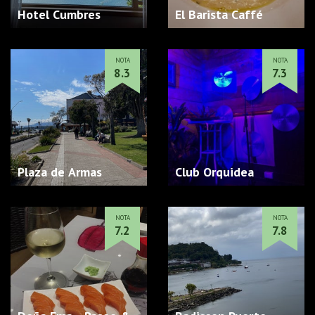
Hotel Cumbres
El Barista Caffé
NOTA
NOTA
8.3
7.3
Plaza de Armas
Club Orquidea
NOTA
NOTA
7.2
7.8