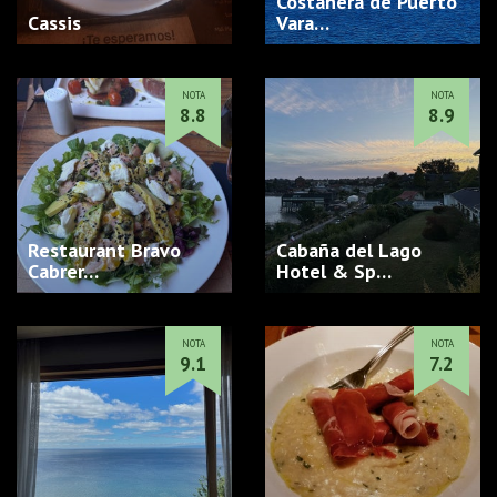
Costanera de Puerto
Cassis
Vara…
NOTA
NOTA
8.8
8.9
Restaurant Bravo
Cabaña del Lago
Cabrer…
Hotel & Sp…
NOTA
NOTA
9.1
7.2