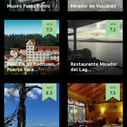
Museo Pablo Fierro
Mirador de Volcanes
NOTA
NOTA
7.2
7.2
Park Inn By Radisson,
Restaurante Mirador
Puerto Vara…
del Lag…
NOTA
NOTA
8.5
7.5