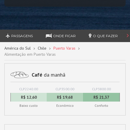
PASSAGENS
ONDE FICAR
O QUE FAZER
América do Sul
Chile
Puerto Varas
Alimentação em Puerto Varas
Café
da manhã
CLP2240.00
CLP3500.00
CLP3800.00
R$ 12,60
R$ 19,68
R$ 21,37
Baixo custo
Econômico
Conforto