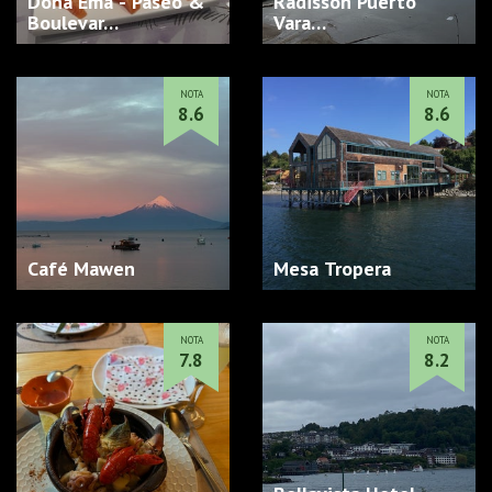
Doña Ema - Paseo &
Radisson Puerto
Boulevar…
Vara…
NOTA
NOTA
8.6
8.6
Café Mawen
Mesa Tropera
NOTA
NOTA
7.8
8.2