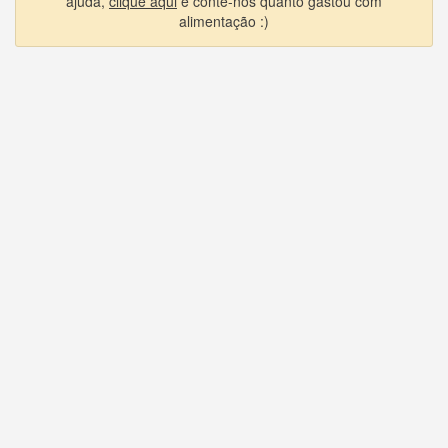
ajuda,
clique aqui
e conte-nos quanto gastou com
alimentação :)