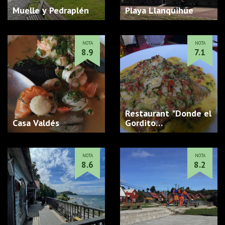
Muelle y Pedraplén
Playa Llanquihue
NOTA
NOTA
8.9
7.1
Restaurant "Donde el
Casa Valdés
Gordito…
NOTA
NOTA
8.6
8.2