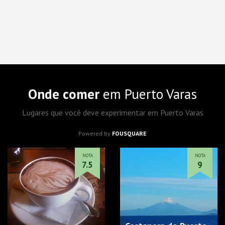
Onde comer
em Puerto Varas
Lugares que você deve experimentar em Puerto Varas
Powered by
FOUSQUARE
NOTA
NOTA
7.5
9