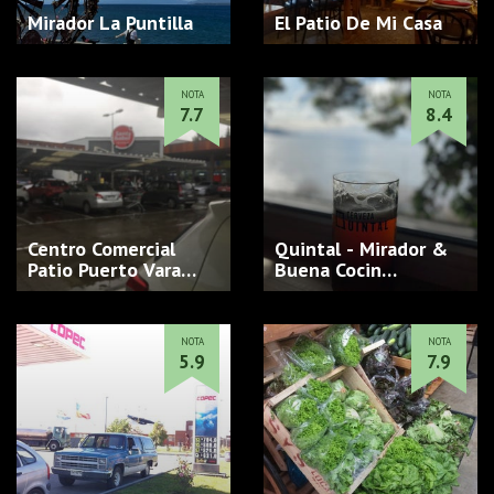
Mirador La Puntilla
El Patio De Mi Casa
NOTA
NOTA
7.7
8.4
Centro Comercial
Quintal - Mirador &
Patio Puerto Vara…
Buena Cocin…
NOTA
NOTA
5.9
7.9