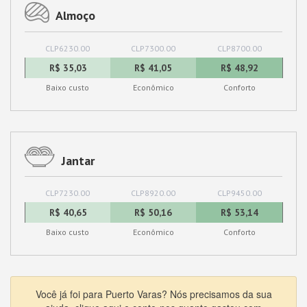
Almoço
CLP6230.00
CLP7300.00
CLP8700.00
R$ 35,03
R$ 41,05
R$ 48,92
Baixo custo
Econômico
Conforto
Jantar
CLP7230.00
CLP8920.00
CLP9450.00
R$ 40,65
R$ 50,16
R$ 53,14
Baixo custo
Econômico
Conforto
Você já foi para Puerto Varas? Nós precisamos da sua