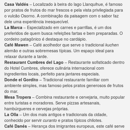
Casa Valdés
– Localizado à beira do lago Llanquihue, é famoso
por pratos de frutos do mar frescos e pela vista privilegiada para
o vulcão Osorno. A combinação da paisagem com o sabor faz
dele uma experiência inesquecível.
La Marca
– Especializado em carnes e parrillas, é um dos
preferidos de quem busca refeições fartas e bem preparadas. O
cordeiro patagônico é destaque no cardápio.
Café Mawen
– Café acolhedor que serve o tradicional
kuchen
alemão e outras sobremesas típicas. Um espaço ideal para
relaxar durante a tarde.
Restaurant Cumbres del Lago
– Restaurante sofisticado dentro
do Hotel Cumbres, oferece culinária internacional com
ingredientes locais, perfeito para jantares especiais.
Donde el Gordito
– Tradicional restaurante familiar com
ambiente simples, mas famoso pelos pratos generosos de frutos
do mar.
Mesa Tropera
– Combina restaurante e cervejaria, muito popular
entre turistas e moradores. Serve pizzas artesanais,
hambúrgueres e cervejas próprias.
La Olla
– Um dos mais antigos e tradicionais da cidade,
conhecido por servir
curanto
e pratos típicos chilotes.
Café Danés
– Herança dos imigrantes europeus, este café serve