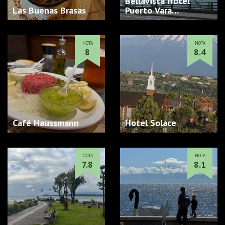
Bellavista Hotel
Las Buenas Brasas
Puerto Vara…
NOTA
NOTA
8
8.4
Café Haussmann
Hotel Solace
NOTA
NOTA
7.8
8.1