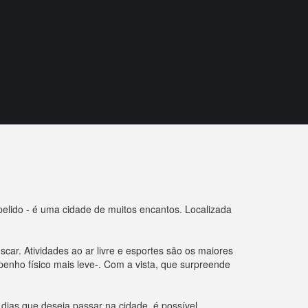
elido - é uma cidade de muitos encantos. Localizada
car. Atividades ao ar livre e esportes são os maiores
enho físico mais leve-. Com a vista, que surpreende
dias que deseja passar na cidade, é possível