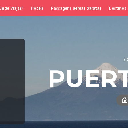
Onde Viajar?
Hotéis
Passagens aéreas baratas
Destinos
O
PUER