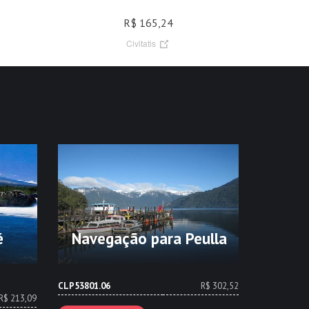
R$ 165,24
Civitatis
é
Navegação para Peulla
CLP53801.06
R$ 302,52
R$ 213,09