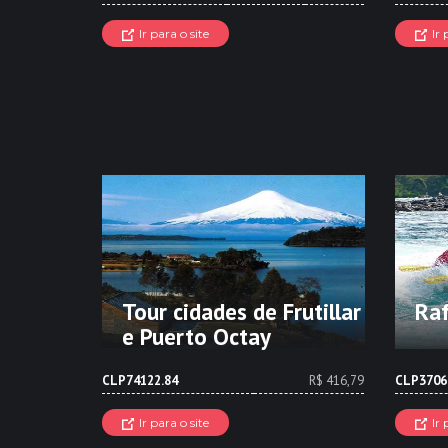
Ir para o site
Ir 
Tour cidades de Frutillar
Raf
e Puerto Octay
CLP74122.84
R$ 416,79
CLP3706
Ir para o site
Ir 