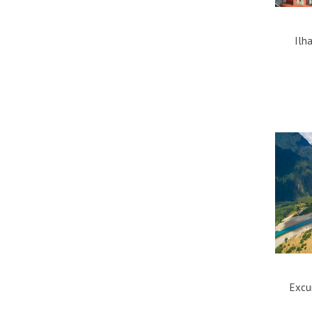
Ilh
Excu