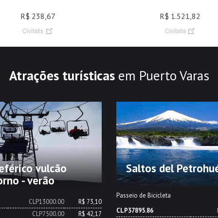
R$ 238,67
R$ 1.521,82
Civitatis
Civitatis
Atrações turísticas
em Puerto Varas
eférico vulcão
Saltos del Petrohu
rno - verão
Passeio de Bicicleta
CLP13000.00
R$ 73,10
CLP37895.86
CLP7500.00
R$ 42,17