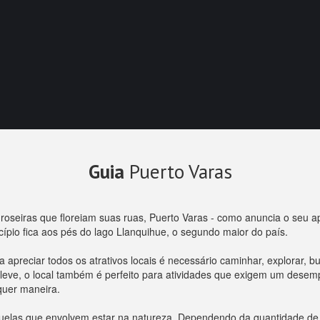
Guia
Puerto Varas
oseiras que floreiam suas ruas, Puerto Varas - como anuncia o seu ap
ípio fica aos pés do lago Llanquihue, o segundo maior do país.
preciar todos os atrativos locais é necessário caminhar, explorar, bus
leve, o local também é perfeito para atividades que exigem um desemp
lquer maneira.
quelas que envolvem estar na natureza. Dependendo da quantidade de 