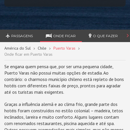
PASSAGENS
ONDE FICAR
O QUE FAZER
América do Sul
Chile
Puerto Varas
Onde ficar em Puerto Varas
Se engana quem pensa que, por ser uma pequena cidade,
Puerto Varas não possui muitas opções de estadia. Ao
contrário: o charmoso município chileno está repleto de bons
hotéis com diferentes faixas de preço, prontos para agradar
até os turistas mais exigentes.
Graças a influência alemã e ao clima frio, grande parte dos
hotéis foram construídos no estilo colonial – madeira, tetos
inclinados, lareira e muito conforto. Alguns lugares contam
com renomados restaurantes, piscina aquecida e até spa.
Outros possuem acomodações mais simples, mas não menos