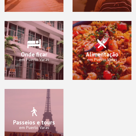
Onde ficar
Alimentação
em Puerto Varas
em Puerto Varas
Passeios e tours
em Puerto Varas