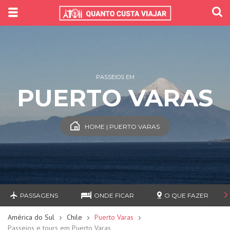
PASSEIOS EM
PUERTO VARAS
HOME | PUERTO VARAS
PASSAGENS
ONDE FICAR
O QUE FAZER
América do Sul
Chile
Puerto Varas
Passeios e tours em Puerto Varas