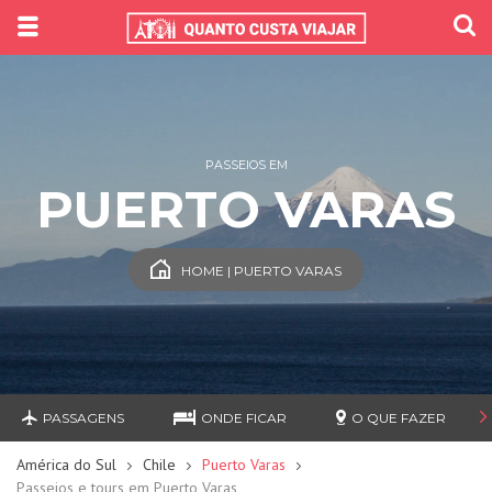
PASSEIOS EM
PUERTO VARAS
HOME | PUERTO VARAS
PASSAGENS
ONDE FICAR
O QUE FAZER
América do Sul
Chile
Puerto Varas
Passeios e tours em Puerto Varas