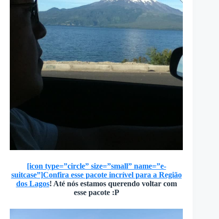
[icon type=”circle” size=”small” name=”e-
suitcase”]Confira esse pacote incrível para a Região
dos Lagos
! Até nós estamos querendo voltar com
esse pacote :P