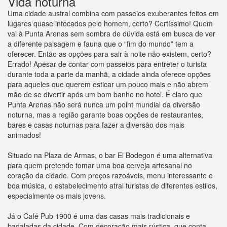
Vida noturna
Uma cidade austral combina com passeios exuberantes feitos em
lugares quase intocados pelo homem, certo? Certíssimo! Quem
vai à Punta Arenas sem sombra de dúvida está em busca de ver
a diferente paisagem e fauna que o “fim do mundo” tem a
oferecer. Então as opções para sair à noite não existem, certo?
Errado! Apesar de contar com passeios para entreter o turista
durante toda a parte da manhã, a cidade ainda oferece opções
para aqueles que querem esticar um pouco mais e não abrem
mão de se divertir após um bom banho no hotel. É claro que
Punta Arenas não será nunca um point mundial da diversão
noturna, mas a região garante boas opções de restaurantes,
bares e casas noturnas para fazer a diversão dos mais
animados!
Situado na Plaza de Armas, o bar El Bodegon é uma alternativa
para quem pretende tomar uma boa cerveja artesanal no
coração da cidade. Com preços razoáveis, menu interessante e
boa música, o estabelecimento atrai turistas de diferentes estilos,
especialmente os mais jovens.
Já o Café Pub 1900 é uma das casas mais tradicionais e
badaladas da cidade. Com decoração mais rústica, que conta