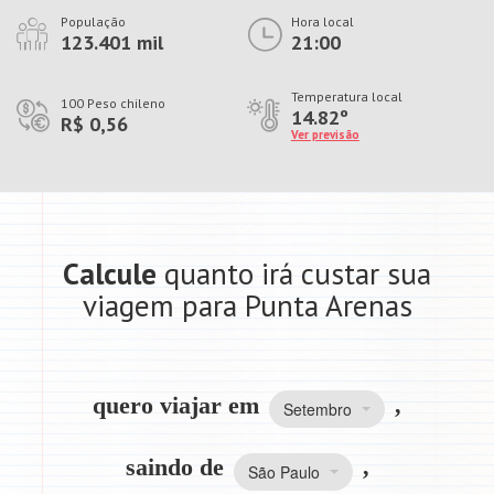
População
Hora local
123.401 mil
21:00
Temperatura local
100 Peso chileno
14.82º
R$ 0,56
Ver previsão
Calcule
quanto irá custar sua
viagem para Punta Arenas
quero viajar em
,
Setembro
saindo de
,
São Paulo