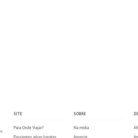
SITE
SOBRE
D
Para Onde Viajar?
Na mídia
Áf
os
Passagens aéras baratas
Anuncie
Am