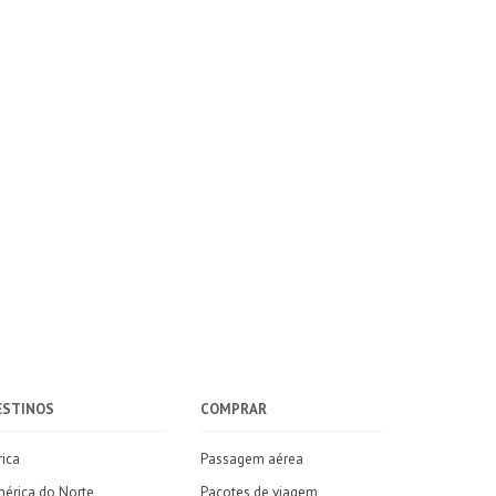
ESTINOS
COMPRAR
rica
Passagem aérea
érica do Norte
Pacotes de viagem