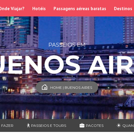
Onde Viajar?
Hotéis
Passagens aéreas baratas
Destinos
PASSEIOS EM
UENOS AIR
HOME | BUENOS AIRES
 FAZER
PASSEIOS E TOURS
PACOTES
QUAN