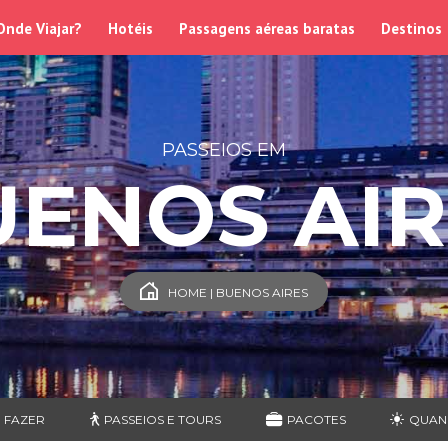
Onde Viajar?
Hotéis
Passagens aéreas baratas
Destinos
PASSEIOS EM
UENOS AIR
HOME | BUENOS AIRES
 FAZER
PASSEIOS E TOURS
PACOTES
QUAN