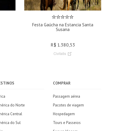
Festa Gaúcha na Estancia Santa
Susana
R$ 1.380,53
Civitatis
ESTINOS
COMPRAR
rica
Passagem aérea
érica do Norte
Pacotes de viagem
érica Central
Hospedagem
érica do Sul
Tours e Passeios