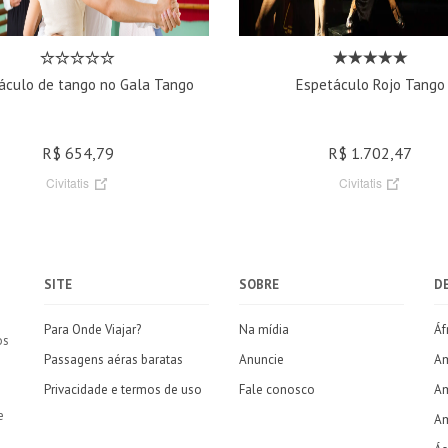
áculo de tango no Gala Tango
Espetáculo Rojo Tango
R$ 654,79
R$ 1.702,47
Civitatis
Civitatis
SITE
SOBRE
D
Para Onde Viajar?
Na mídia
Áf
os
Passagens aéras baratas
Anuncie
Am
Privacidade e termos de uso
Fale conosco
Am
e
Am