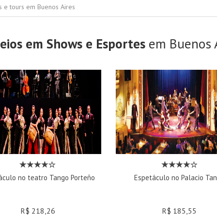
s e tours em Buenos Aires
eios em Shows e Esportes
em Buenos A
áculo no teatro Tango Porteño
Espetáculo no Palacio Ta
R$ 218,26
R$ 185,55