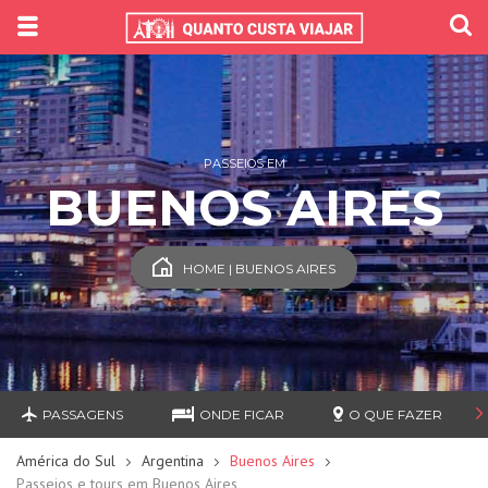
PASSEIOS EM
BUENOS AIRES
HOME | BUENOS AIRES
PASSAGENS
ONDE FICAR
O QUE FAZER
América do Sul
Argentina
Buenos Aires
Passeios e tours em Buenos Aires