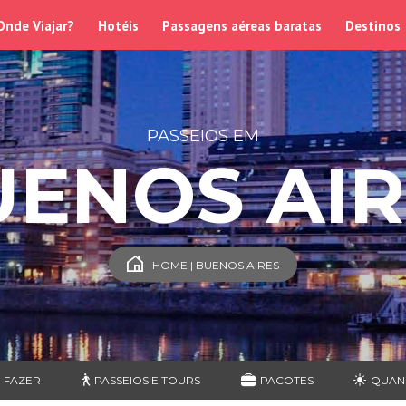
Onde Viajar?
Hotéis
Passagens aéreas baratas
Destinos
PASSEIOS EM
UENOS AIR
HOME | BUENOS AIRES
 FAZER
PASSEIOS E TOURS
PACOTES
QUAN