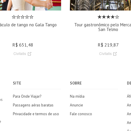
áculo de tango no Gala Tango
Tour gastronômico pelo Merc
San Telmo
R$ 651,48
R$ 219,87
Civitatis
Civitatis
SITE
SOBRE
D
Para Onde Viajar?
Na mídia
Áf
os
Passagens aéras baratas
Anuncie
Am
Privacidade e termos de uso
Fale conosco
Am
e
Am