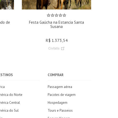
ado de
Festa Gaúcha na Estancia Santa
Susana
R$ 1.373,54
Civitatis
ESTINOS
COMPRAR
rica
Passagem aérea
érica do Norte
Pacotes de viagem
érica Central
Hospedagem
érica do Sul
Tours e Passeios