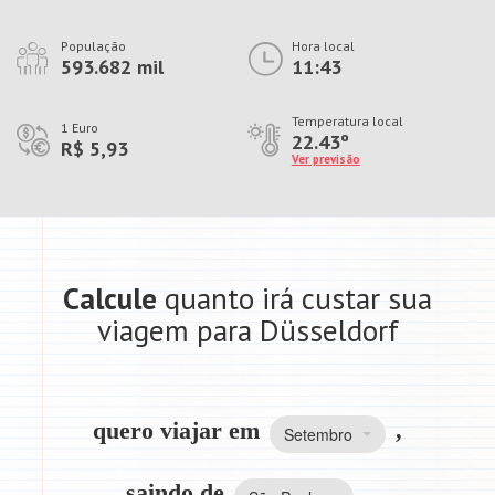
População
Hora local
593.682 mil
11:43
Temperatura local
1 Euro
22.43º
R$ 5,93
Ver previsão
Calcule
quanto irá custar sua
viagem para Düsseldorf
quero viajar em
,
Setembro
saindo de
,