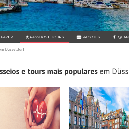
 FAZER
PASSEIOS E TOURS
PACOTES
QUAN
 em Düsseldorf
sseios e tours mais populares
em Düsse