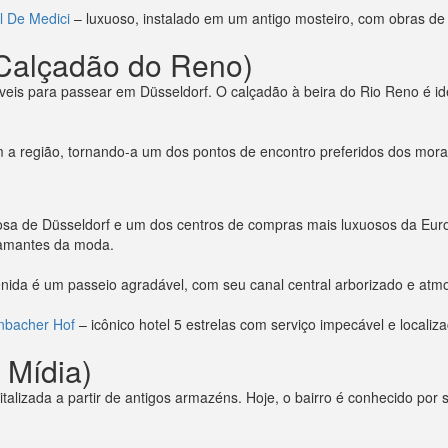
l De Medici
– luxuoso, instalado em um antigo mosteiro, com obras de ar
Calçadão do Reno)
is para passear em Düsseldorf. O calçadão à beira do Rio Reno é ide
m a região, tornando-a um dos pontos de encontro preferidos dos mor
osa de Düsseldorf e um dos centros de compras mais luxuosos da Europ
 amantes da moda.
da é um passeio agradável, com seu canal central arborizado e atmo
nbacher Hof
– icônico hotel 5 estrelas com serviço impecável e localiza
 Mídia)
lizada a partir de antigos armazéns. Hoje, o bairro é conhecido por s