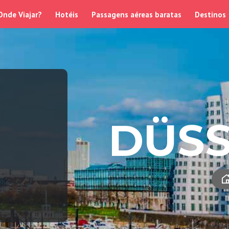
Onde Viajar?
Hotéis
Passagens aéreas baratas
Destinos
DÜS