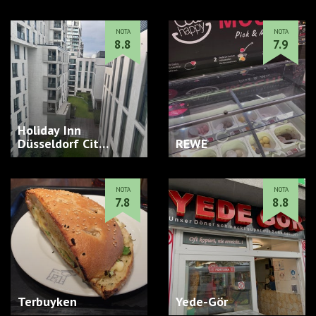
NOTA
NOTA
8.8
7.9
Holiday Inn
Düsseldorf Cit…
REWE
NOTA
NOTA
7.8
8.8
Terbuyken
Yede-Gör