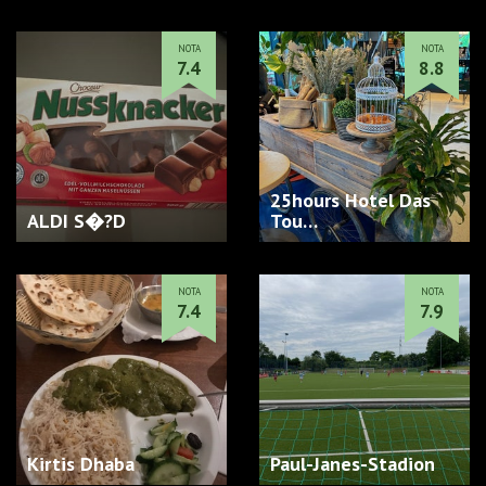
NOTA
NOTA
7.4
8.8
25hours Hotel Das
ALDI S�?D
Tou…
NOTA
NOTA
7.4
7.9
Kirtis Dhaba
Paul-Janes-Stadion