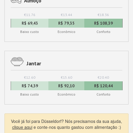
Almoço
€11.76
€13.44
€18.36
R$ 69,43
R$ 79,35
R$ 108,39
Baixo custo
Econômico
Conforto
Jantar
€12.60
€15.60
€20.40
R$ 74,39
R$ 92,10
R$ 120,44
Baixo custo
Econômico
Conforto
Você já foi para Düsseldorf? Nós precisamos da sua ajuda,
clique aqui
e conte-nos quanto gastou com alimentação :)