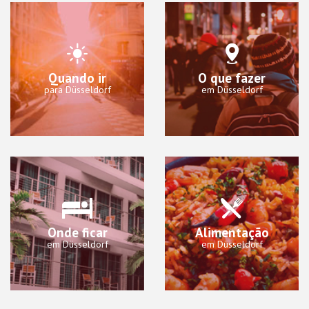
Quando ir
O que fazer
para Düsseldorf
em Düsseldorf
Onde ficar
Alimentação
em Düsseldorf
em Düsseldorf