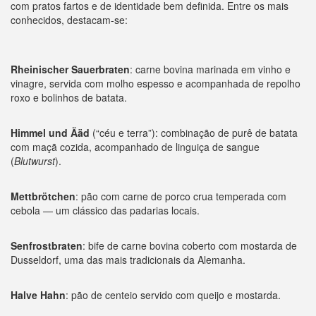
com pratos fartos e de identidade bem definida. Entre os mais
conhecidos, destacam-se:
Rheinischer Sauerbraten
: carne bovina marinada em vinho e
vinagre, servida com molho espesso e acompanhada de repolho
roxo e bolinhos de batata.
Himmel und Ääd
(“céu e terra”): combinação de purê de batata
com maçã cozida, acompanhado de linguiça de sangue
(
Blutwurst
).
Mettbrötchen
: pão com carne de porco crua temperada com
cebola — um clássico das padarias locais.
Senfrostbraten
: bife de carne bovina coberto com mostarda de
Dusseldorf, uma das mais tradicionais da Alemanha.
Halve Hahn
: pão de centeio servido com queijo e mostarda.