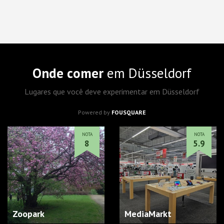
Onde comer
em Düsseldorf
Lugares que você deve experimentar em Düsseldorf
Powered by
FOUSQUARE
NOTA
NOTA
8
5.9
Zoopark
MediaMarkt