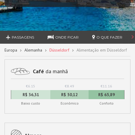
PASSAGENS
ONDE FICAR
O QUE FAZER
Europa
Alemanha
Düsseldorf
Alimentação em Düsseldorf
Café
da manhã
€6.15
€8.49
€11.16
R$ 36,31
R$ 50,12
R$ 65,89
Baixo custo
Econômico
Conforto