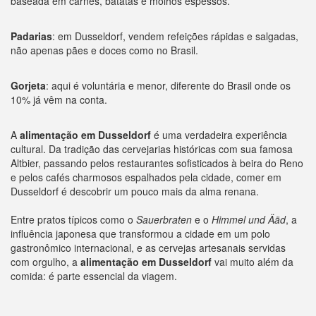
baseada em carnes, batatas e molhos espessos.
Padarias
: em Dusseldorf, vendem refeições rápidas e salgadas,
não apenas pães e doces como no Brasil.
Gorjeta
: aqui é voluntária e menor, diferente do Brasil onde os
10% já vêm na conta.
A
alimentação em Dusseldorf
é uma verdadeira experiência
cultural. Da tradição das cervejarias históricas com sua famosa
Altbier, passando pelos restaurantes sofisticados à beira do Reno
e pelos cafés charmosos espalhados pela cidade, comer em
Dusseldorf é descobrir um pouco mais da alma renana.
Entre pratos típicos como o
Sauerbraten
e o
Himmel und Ääd
, a
influência japonesa que transformou a cidade em um polo
gastronômico internacional, e as cervejas artesanais servidas
com orgulho, a
alimentação em Dusseldorf
vai muito além da
comida: é parte essencial da viagem.