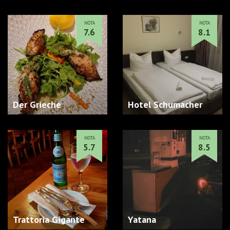
NOTA
NOTA
7.6
8.1
Der Grieche
Hotel Schumacher
NOTA
NOTA
5.7
8.5
Trattoria Gigante
Yatana