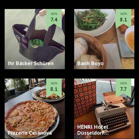
NOTA
NOTA
7.4
8.1
Ihr Bäcker Schüren
Banh Boyo
NOTA
NOTA
8.1
7.7
HENRI Hotel
Pizzeria Casanova
Düsseldorf
Downtow…