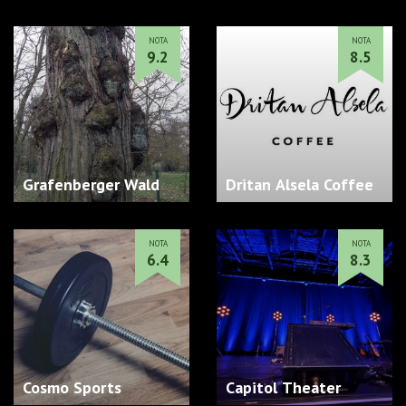
NOTA
NOTA
9.2
8.5
Grafenberger Wald
Dritan Alsela Coffee
NOTA
NOTA
6.4
8.3
Cosmo Sports
Capitol Theater