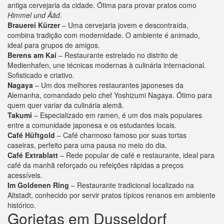
antiga cervejaria da cidade. Ótima para provar pratos como
Himmel und Ääd
.
Brauerei Kürzer
– Uma cervejaria jovem e descontraída,
combina tradição com modernidade. O ambiente é animado,
ideal para grupos de amigos.
Berens am Kai
– Restaurante estrelado no distrito de
Medienhafen, une técnicas modernas à culinária internacional.
Sofisticado e criativo.
Nagaya
– Um dos melhores restaurantes japoneses da
Alemanha, comandado pelo chef Yoshizumi Nagaya. Ótimo para
quem quer variar da culinária alemã.
Takumi
– Especializado em ramen, é um dos mais populares
entre a comunidade japonesa e os estudantes locais.
Café Hüftgold
– Café charmoso famoso por suas tortas
caseiras, perfeito para uma pausa no meio do dia.
Café Extrablatt
– Rede popular de café e restaurante, ideal para
café da manhã reforçado ou refeições rápidas a preços
acessíveis.
Im Goldenen Ring
– Restaurante tradicional localizado na
Altstadt, conhecido por servir pratos típicos renanos em ambiente
histórico.
Gorjetas em Dusseldorf