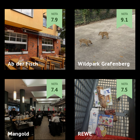
NOTA
NOTA
7.9
9.1
Ab der Fisch
Wildpark Grafenberg
NOTA
NOTA
7.4
7.5
Mangold
REWE