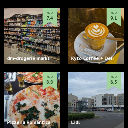
NOTA
NOTA
7.4
9.1
dm-drogerie markt
Kyto Coffee + Deli
NOTA
NOTA
8.8
6.5
Pizzeria Romantica
Lidl