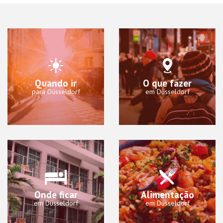
Quando ir
O que fazer
para Düsseldorf
em Düsseldorf
Onde ficar
Alimentação
em Düsseldorf
em Düsseldorf