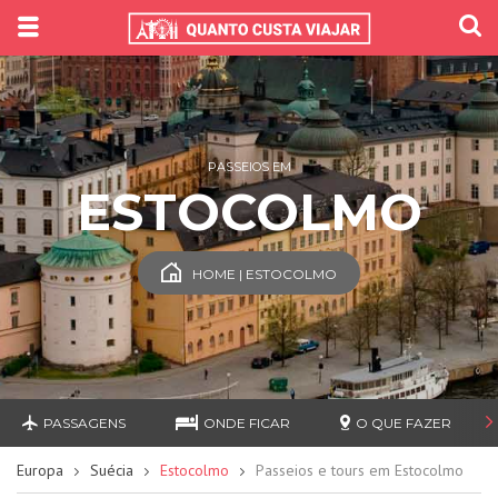
PASSEIOS EM
ESTOCOLMO
HOME | ESTOCOLMO
PASSAGENS
ONDE FICAR
O QUE FAZER
Europa
Suécia
Estocolmo
Passeios e tours em Estocolmo